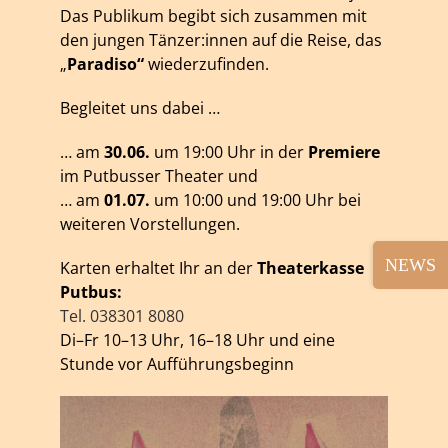
Das Publikum begibt sich zusammen mit
den jungen Tänzer:innen auf die Reise, das
„
Paradiso“
wiederzufinden.
Begleitet uns dabei …
… am
30.06.
um 19:00 Uhr in der
Premiere
im Putbusser Theater und
… am
01.07.
um 10:00 und 19:00 Uhr bei
weiteren Vorstellungen.
Toggle
Karten erhaltet Ihr an der
Theaterkasse
Sliding
Putbus:
Bar
Tel. 038301 8080
Area
Di–Fr 10–13 Uhr, 16–18 Uhr und eine
Stunde vor Aufführungsbeginn