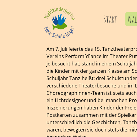
Skip
to
Start
Wal
content
Am 7. Juli feierte das 15. Tanztheaterp
Vereins Perform[d]ance im Theater Putb
je besucht hat, stand in einem Schulj
die Kinder mit der ganzen Klasse am Sc
Schuljahr Tanz heißt: drei Schulstun
verschiedene Theaterbesuche und im La
ChoreographInnen-Team ist stets auch 
ein Lichtdesigner und bei manchen Proj
Inszenierungen haben Kinder der Freie
Postkarten zusammen mit der Spielkart
unterschiedlich die Geschichten, Tanz
waren, bewegten sie doch stets die mi
besondere Weise.