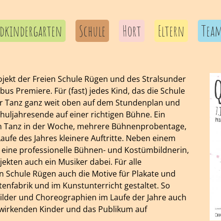
dkindergarten
Schule
Hort
Eltern
Tea
rojekt der Freien Schule Rügen und des Stralsunder
us Premiere. Für (fast) jedes Kind, das die Schule
ahr Tanz ganz weit oben auf dem Stundenplan und
huljahresende auf einer richtigen Bühne. Ein
den Tanz in der Woche, mehrere Bühnenprobentage,
ufe des Jahres kleinere Auftritte. Neben einem
eine professionelle Bühnen- und Kostümbildnerin,
ekten auch ein Musiker dabei. Für alle
n Schule Rügen auch die Motive für Plakate und
enfabrik und im Kunstunterricht gestaltet. So
bilder und Choreographien im Laufe der Jahre auch
twirkenden Kinder und das Publikum auf